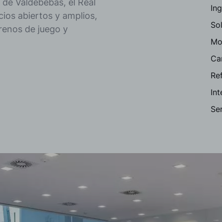
 de Valdebebas, el Real
Ing
ios abiertos y amplios,
Sol
rrenos de juego y
Mob
Ca
Re
In
Ser