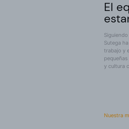
El e
esta
Siguiendo 
Sutega ha
trabajo y 
pequeñas y
y cultura 
Nuestra m