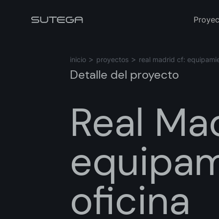
Proyec
inicio
proyectos
real madrid cf: equipami
Detalle del proyecto
Real Mad
Nombre*
equipam
Correo*
oficina