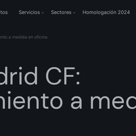
tos
Servicios
Sectores
Homologación 2024
ento a medida en oficina
rid CF:
iento a med