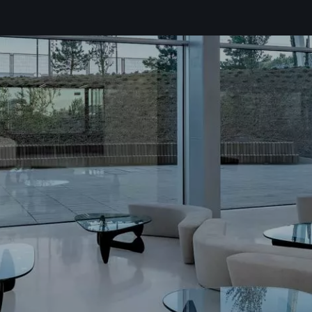
as
política de privacidad*
ibir información comercial, noticias, eventos y servicios de Sutega.*