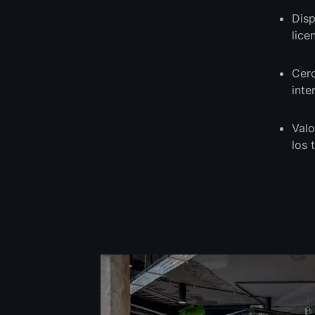
Disp
lice
Cerc
inte
Valo
los 