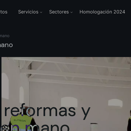
tos
Servicios
Sectores
Homologación 2024
 mano
mano
reformas
y
en
mano