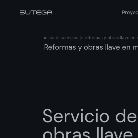
Proyec
inicio
servicios
reformas y obras llave en
Reformas y obras llave en 
Nombre*
Correo*
Servicio
de
obras
llave