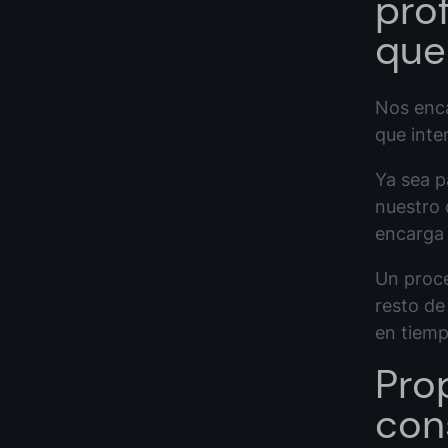
prof
que
Nos enca
que inte
Ya sea p
nuestro 
encarga 
Un proce
resto de
en tiemp
Pro
cons