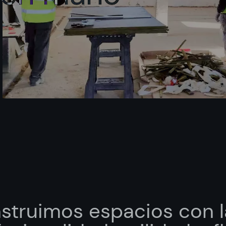
as
política de privacidad*
ibir información comercial, noticias, eventos y servicios de Sutega.*
struimos espacios con l