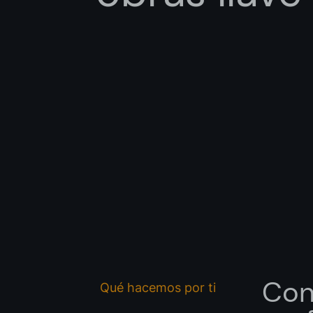
Acepto l
Deseo rec
Con
Qué hacemos por ti