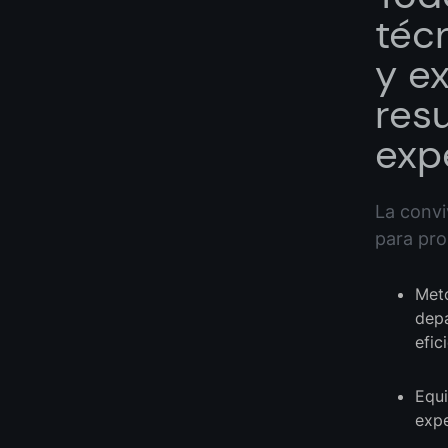
téc
y e
res
exp
La convi
para pro
Meto
depa
efic
Equi
expe