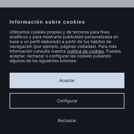
Información sobre cookies
Utilizamos cookies propias y de terceros para fines
analíticos y para mostrarte publicidad personalizada en
base a un perfil elaborado a partir de tus hábitos de
navegación (por ejemplo, páginas visitadas). Para más
información consulta nuestra
política de cookies
. Puedes
aceptar, rechazar o configurar las cookies pulsando
algunos de los siguientes botones:
© sutega.com Todos los derechos reservados.
Política de cookies
Política de privacidad
Aviso legal
Aceptar
Calidad y Medio Ambiente
Catálogo de Homologación 2024
Instalación fotovoltaica FEDER Galicia
Condiciones Generales de Contratación
Compromiso de Igualdad
Configurar
Código ético
Ayuda de la UE a la transformación digital
Política de Cadena de Custodia y Sistema de Diligencia Debida
Programa de Incentivos a la Movilidad Eficiente y Sostenible (MOVES
Rechazar
III)