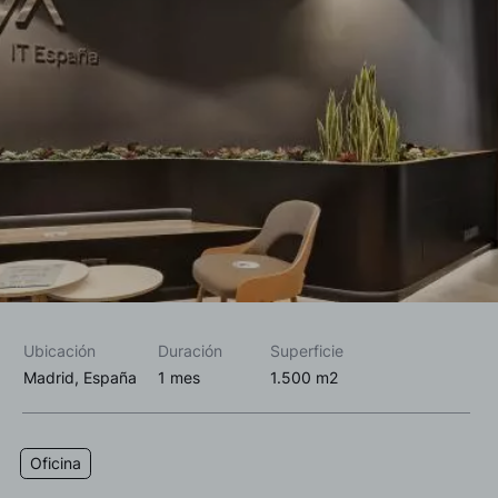
Acepto las
política de privacidad*
Deseo recibir información comercial, noticias, eventos y
servicios de Sutega.*
Ubicación
Duración
Superficie
Madrid, España
1 mes
1.500 m2
Oficina