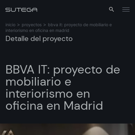
Menú
inicio
proyectos
bbva it: proyecto de mobiliario e
interiorismo en oficina en madrid
Detalle del proyecto
BBVA IT: proyecto de
mobiliario e
Nombre*
interiorismo en
oficina en Madrid
Correo*