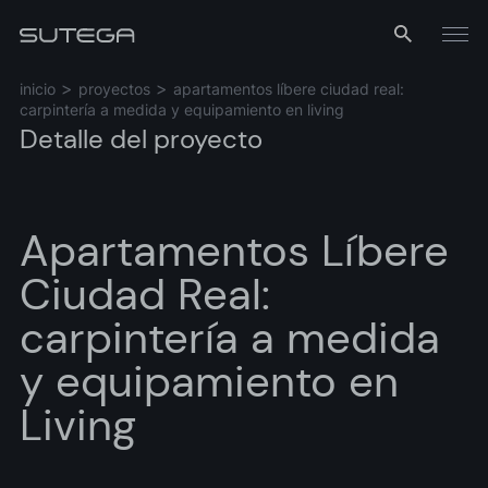
Menú
inicio
proyectos
apartamentos líbere ciudad real:
carpintería a medida y equipamiento en living
Detalle del proyecto
Apartamentos Líbere
Ciudad Real:
Nombre*
carpintería a medida
y equipamiento en
Living
Correo*