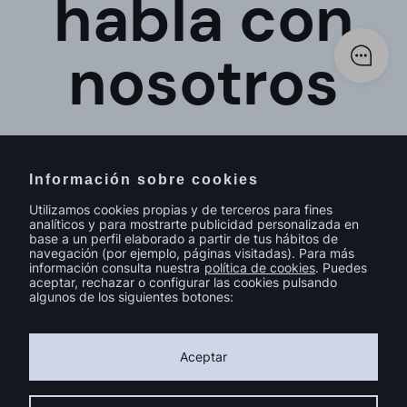
habla con
nosotros
Información sobre cookies
Utilizamos cookies propias y de terceros para fines
analíticos y para mostrarte publicidad personalizada en
base a un perfil elaborado a partir de tus hábitos de
navegación (por ejemplo, páginas visitadas). Para más
información consulta nuestra
política de cookies
. Puedes
aceptar, rechazar o configurar las cookies pulsando
algunos de los siguientes botones:
© sutega.com Todos los derechos reservados.
Política de cookies
Política de privacidad
Aviso legal
Aceptar
Calidad y Medio Ambiente
Catálogo de Homologación 2024
Instalación fotovoltaica FEDER Galicia
Condiciones Generales de Contratación
Compromiso de Igualdad