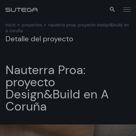
Menú
inicio
proyectos
nauterra proa: proyecto design&build en
a coruña
Detalle del proyecto
Nauterra Proa:
proyecto
Nombre*
Design&Build en A
Coruña
Correo*