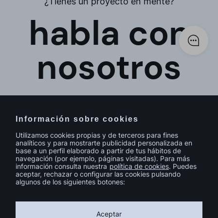
¿Tienes un proyecto en mente?
habla con
nosotros
Información sobre cookies
Utilizamos cookies propias y de terceros para fines
analíticos y para mostrarte publicidad personalizada en
base a un perfil elaborado a partir de tus hábitos de
navegación (por ejemplo, páginas visitadas). Para más
información consulta nuestra
política de cookies
. Puedes
aceptar, rechazar o configurar las cookies pulsando
algunos de los siguientes botones:
© sutega.com Todos los derechos reservados.
Política de cookies
Política de privacidad
Aviso legal
Aceptar
Calidad y Medio Ambiente
Catálogo de Homologación 2024