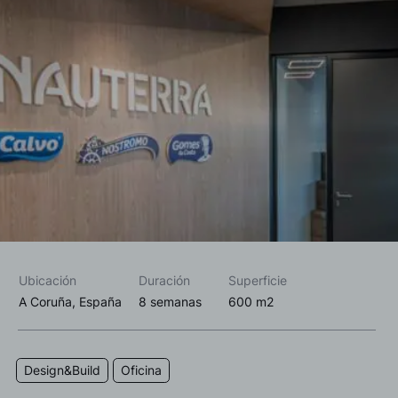
Acepto las
política de privacidad*
Deseo recibir información comercial, noticias, eventos y
servicios de Sutega.*
Ubicación
Duración
Superficie
A Coruña, España
8 semanas
600 m2
Design&Build
Oficina