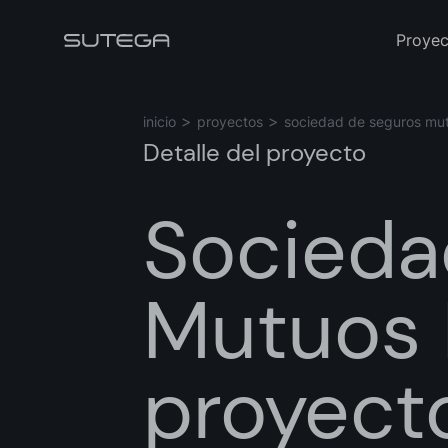
Proyec
inicio
proyectos
sociedad de seguros mut
Detalle del proyecto
Socieda
Nombre*
Mutuos 
Correo*
proyect