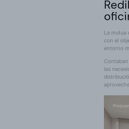
Redi
ofic
La mutua d
con el obj
entorno m
Contaban 
las neces
distribuc
aprovechar