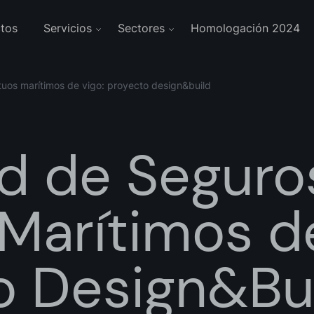
tos
Servicios
Sectores
Homologación 2024
uos marítimos de vigo: proyecto design&build
d de Seguro
Marítimos de
o Design&Bu