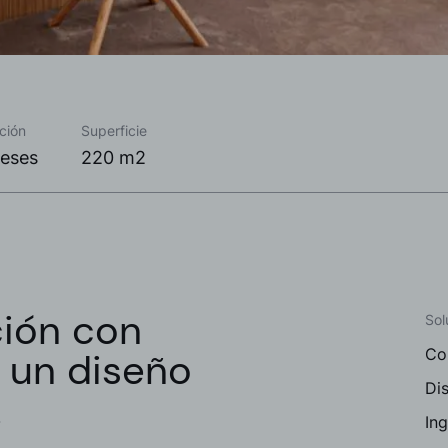
ción
Superficie
eses
220 m2
ión con
Sol
y un diseño
Co
Dis
.
Ing