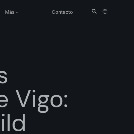
Más
Contacto
s
 Vigo:
ild