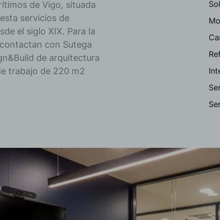
Sol
timos de Vigo, situada
esta servicios de
Mob
e el siglo XIX. Para la
Ca
, contactan con Sutega
Re
gn&Build de arquitectura
de trabajo de 220 m2
In
Ser
Ser