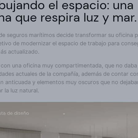
bujando el espacio: una
ina que respira luz y mar
e seguros marítimos decide transformar su oficina p
etivo de modernizar el espacio de trabajo para conse
ás actualizado.
con una oficina muy compartimentada, que no daba 
idades actuales de la compañía, además de contar co
ión anticuada y elementos muy oscuros que no dejaba
 la luz natural.