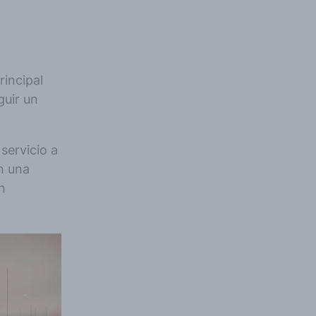
.
rincipal
guir un
servicio a
n una
n