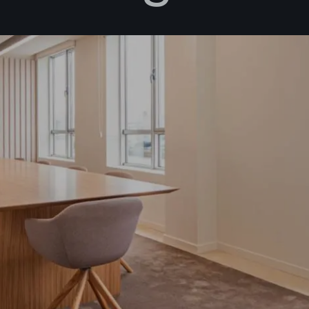
as
política de privacidad*
ibir información comercial, noticias, eventos y servicios de Sutega.*