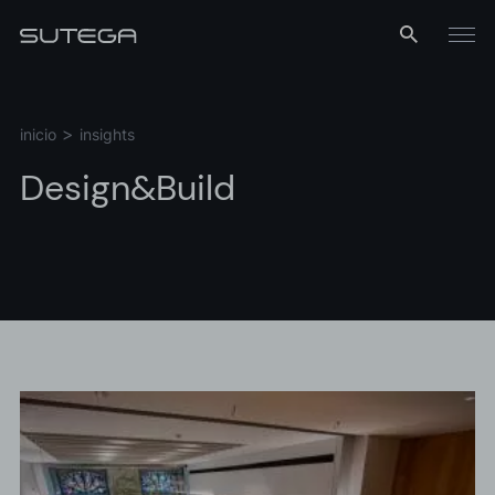
Menú
inicio
insights
Design&Build
Nombre*
Correo*