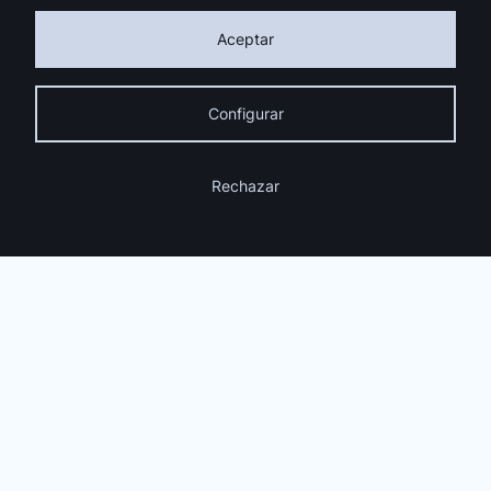
Facebook
Instagram
Youtube
Aceptar
Pinterest
LinkedIn
Configurar
Suscríbete a la Newsletter
Rechazar
¿Tienes un proyecto en mente?
habla con