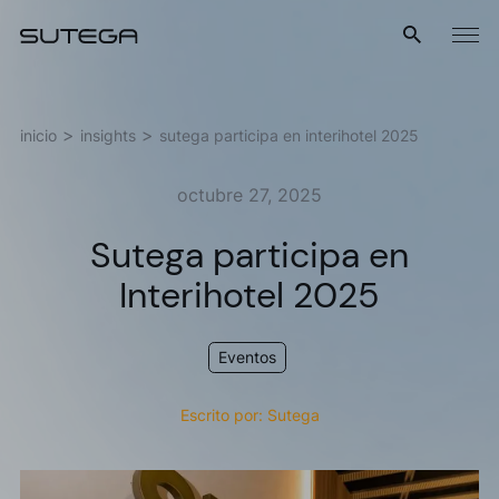
Menú
inicio
insights
sutega participa en interihotel 2025
octubre 27, 2025
Sutega participa en
Interihotel 2025
Nombre*
Eventos
Escrito por: Sutega
Correo*