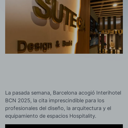
Acepto las
política de privacidad*
Deseo recibir información comercial, noticias, eventos y
servicios de Sutega.*
La pasada semana, Barcelona acogió
Interihotel
BCN 2025
, la cita imprescindible para los
profesionales del diseño, la arquitectura y el
equipamiento de espacios
H
ospitality
.